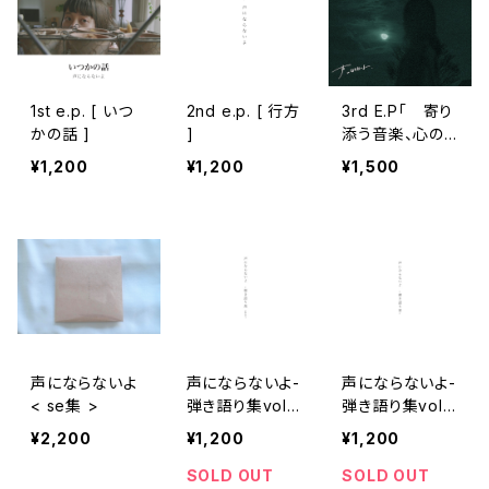
1st e.p. [ いつ
2nd e.p. [ 行方
3rd E.P「 寄り
かの話 ]
]
添う音楽、心の
調律 」
¥1,200
¥1,200
¥1,500
声にならないよ
声にならないよ-
声にならないよ-
< se集 >
弾き語り集vol.0
弾き語り集vol.0
2-
1-
¥2,200
¥1,200
¥1,200
SOLD OUT
SOLD OUT