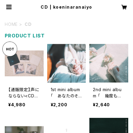
CD | koeninaranaiyo
HOME
CD
PRODUCT LIST
【通販限定】声に
1st mini album
2nd mini albu
ならない<CDお
「 あなたのそ
m 「 幾度も愛
まとめセット>
のままを愛させ
を染められ
¥4,980
¥2,200
¥2,640
て 」
て 」