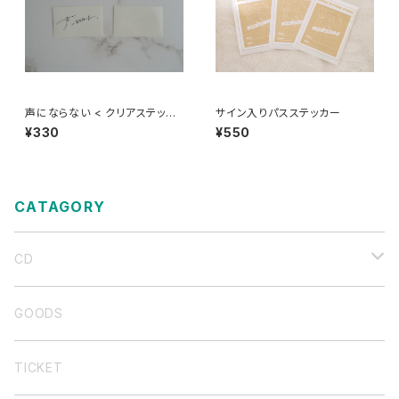
声にならない < クリアステッカ
サイン入りパスステッカー
ー >
¥330
¥550
CATAGORY
CD
バンド音源
GOODS
弾き語り集
TICKET