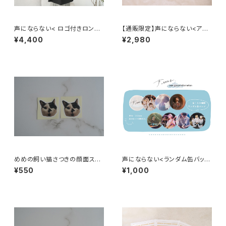
声にならない< ロゴ付きロンT
【通販限定】声にならない<アク
>
セサリーセット>
¥4,400
¥2,980
めめの飼い猫さつきの顔面ステ
声にならない<ランダム缶バッヂ
ッカー
>
¥550
¥1,000