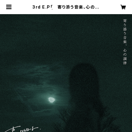
3rd E.P「 寄り添う音楽、心の調
律 」 | koeninaranaiyo