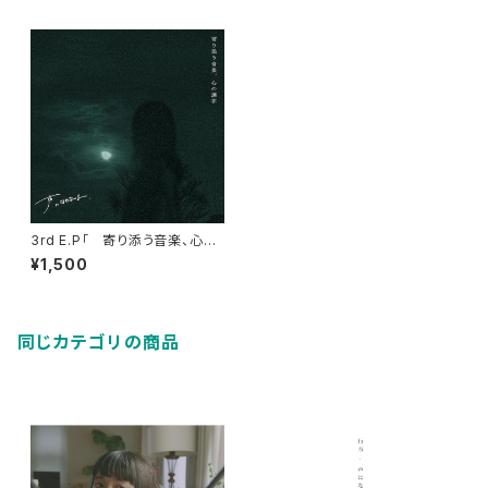
3rd E.P「 寄り添う音楽、心の
調律 」
¥1,500
同じカテゴリの商品