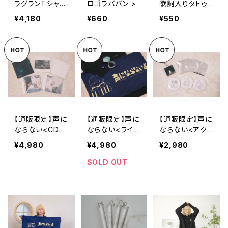
ラグランTシャツ
ロゴラババン >
歌詞入りタトゥ
>
ーシール >
¥4,180
¥660
¥550
【通販限定】声に
【通販限定】声に
【通販限定】声に
ならない<CDお
ならない<ライブ
ならない<アク
まとめセット>
グッズセット>
セサリーセット>
¥4,980
¥4,980
¥2,980
SOLD OUT