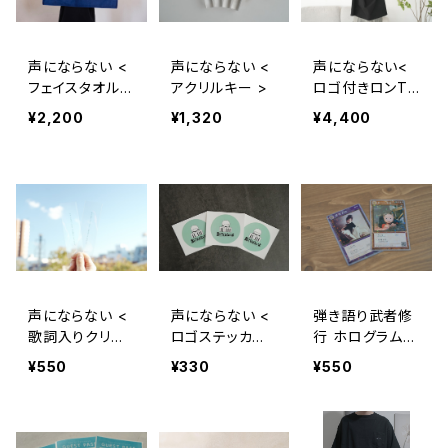
声にならない <
声にならない <
声にならない<
フェイスタオル/
アクリルキー >
ロゴ付きロンT
ロゴver.>
>
¥2,200
¥1,320
¥4,400
声にならない <
声にならない <
弾き語り武者修
歌詞入りクリア
ロゴステッカー
行 ホログラムト
栞 >
>
レーディングカ
¥550
¥330
¥550
ード(二枚セット)