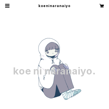
koeninaranaiyo
koe ni naranaiyo.