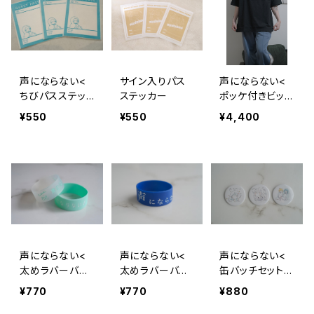
声にならない<
サイン入りパス
声にならない<
ちびパスステッ
ステッカー
ポッケ付きビッグ
カー >
T >
¥550
¥550
¥4,400
声にならない<
声にならない<
声にならない<
太めラバーバン
太めラバーバン
缶バッチセット
ド / ならないよ
ド >
>
¥770
¥770
¥880
くんver >