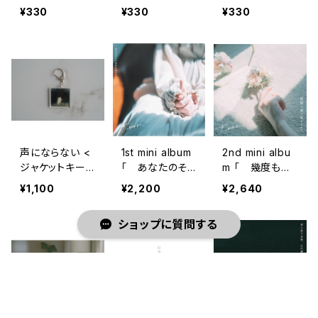
ー >
カー /digital mi
カー /3rd E.P.
¥330
¥330
¥330
ni album 愛を
寄り添う音楽心
編む>
の調律>
声にならない <
1st mini album
2nd mini albu
ジャケットキー/
「 あなたのそ
m 「 幾度も愛
生きる理由にな
のままを愛させ
を染められ
¥1,100
¥2,200
¥2,640
ったから >
て 」
て 」
ショップに質問する