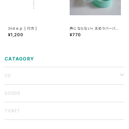
2nd e.p. [ 行方 ]
声にならない< 太めラバーバン
ド / ならないよくんver >
¥1,200
¥770
CATAGORY
CD
バンド音源
GOODS
弾き語り集
TICKET