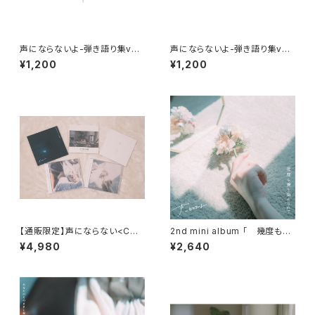
声にならないよ-弾き語り集vol.
声にならないよ-弾き語り集vol.
02-
01-
¥1,200
¥1,200
【通販限定】声にならない<CD
2nd mini album 「 幾度も愛
おまとめセット>
を染められて 」
¥4,980
¥2,640