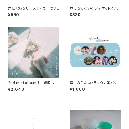
声にならない< ステッカーセット
声にならない< ジャケットステッ
>
カー /digital mini album 愛を
¥550
¥330
編む>
2nd mini album 「 幾度も愛
声にならない<ランダム缶バッヂ
を染められて 」
>
¥2,640
¥1,000