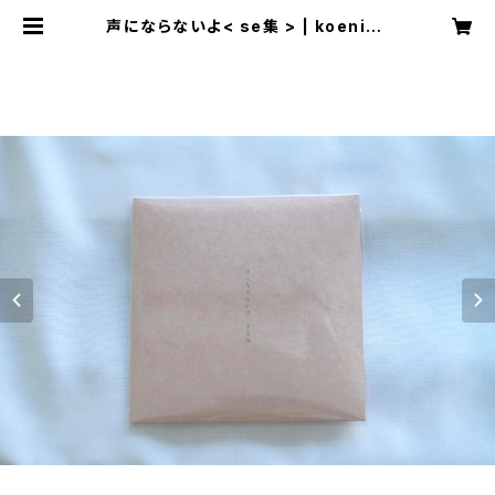
声にならないよ< se集 > | koenina
ranaiyo