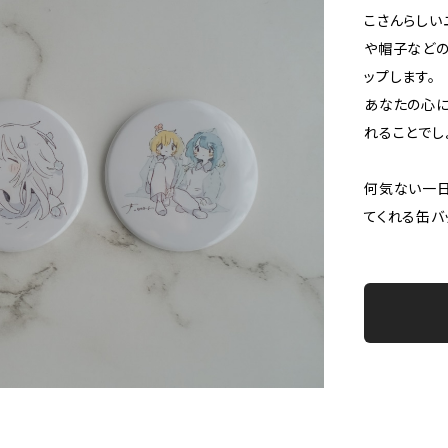
こさんらしい
や帽子などの
ップします。
あなたの心に
れることでし
何気ない一
てくれる缶バ