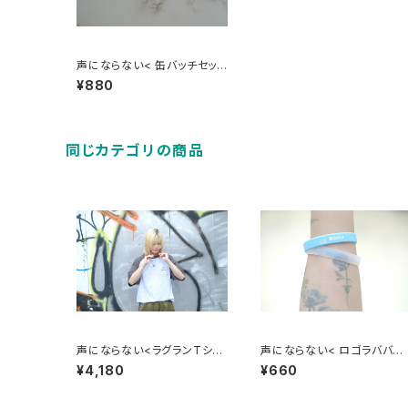
声にならない< 缶バッチセット
>
¥880
同じカテゴリの商品
声にならない<ラグランTシャ
声にならない< ロゴラババン
ツ >
>
¥4,180
¥660