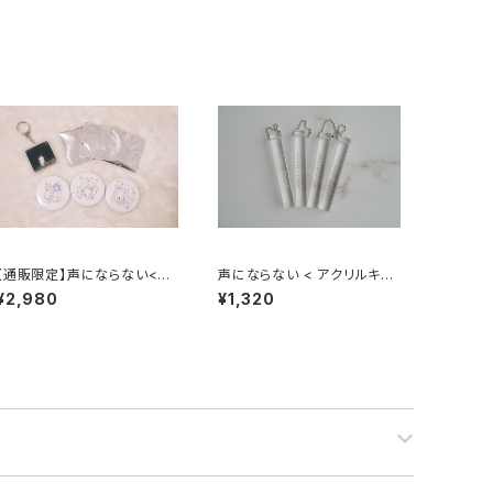
【通販限定】声にならない<ア
声にならない < アクリルキー
クセサリーセット>
>
¥2,980
¥1,320