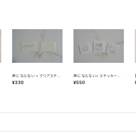
声にならない < クリアステッ
声にならない< ステッカーセッ
カー >
ト >
¥330
¥550