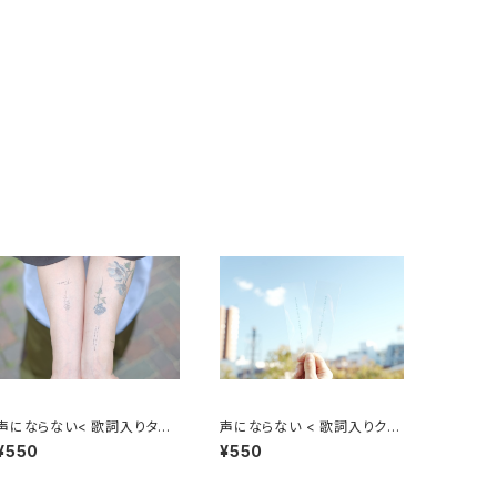
声にならない< 歌詞入りタト
声にならない < 歌詞入りクリ
ゥーシール >
ア栞 >
¥550
¥550