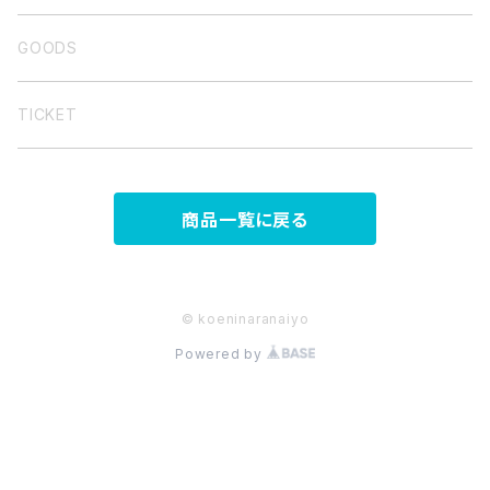
バンド音源
GOODS
弾き語り集
TICKET
商品一覧に戻る
© koeninaranaiyo
Powered by