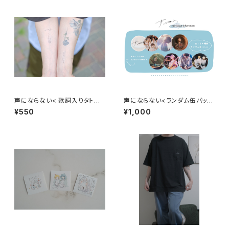
声にならない< 歌詞入りタトゥ
声にならない<ランダム缶バッヂ
ーシール >
>
¥550
¥1,000