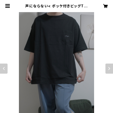
声にならない< ポッケ付きビッグT >
| koeninaranaiyo