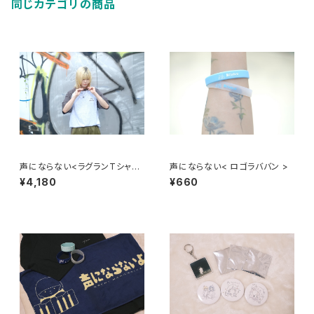
同じカテゴリの商品
声にならない<ラグランTシャツ
声にならない< ロゴラババン >
>
¥4,180
¥660