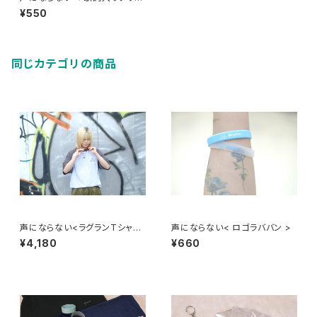
栞 >
¥550
同じカテゴリの商品
声にならない<ラグランTシャツ
声にならない< ロゴラババン >
>
¥4,180
¥660