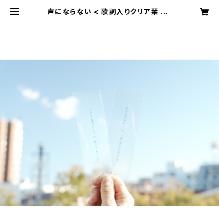
声にならない < 歌詞入りクリア栞 > |
koeninaranaiyo