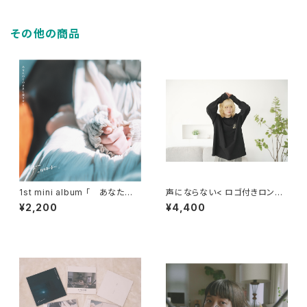
その他の商品
1st mini album 「 あなたの
声にならない< ロゴ付きロンT
そのままを愛させて 」
>
¥2,200
¥4,400