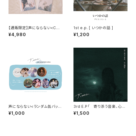
【通販限定】声にならない<CD
1st e.p. [ いつかの話 ]
おまとめセット>
¥4,980
¥1,200
声にならない<ランダム缶バッヂ
3rd E.P「 寄り添う音楽、心の
>
調律 」
¥1,000
¥1,500