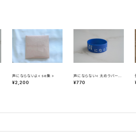
ッ
声にならないよ< se集 >
声にならない< 太めラバーバ
ンド >
¥2,200
¥770