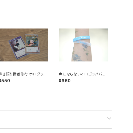
弾き語り武者修行 ホログラム
声にならない< ロゴラババン
トレーディングカード(二枚セ
>
¥550
¥660
ット)