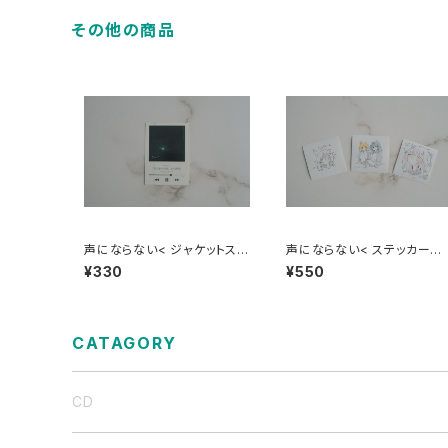
その他の商品
声にならない< ジャケットステ
声にならない< ステッカーセ
ッカー /3rd E.P.寄り添う音
ト >
¥330
¥550
楽心の調律>
CATAGORY
CD