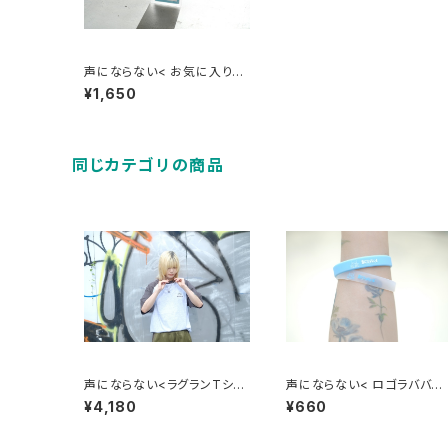
声にならない< お気に入りパ
スケース >
¥1,650
同じカテゴリの商品
声にならない<ラグランTシャ
声にならない< ロゴラババン
ツ >
>
¥4,180
¥660