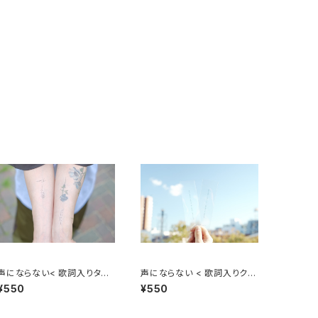
声にならない< 歌詞入りタト
声にならない < 歌詞入りクリ
ゥーシール >
ア栞 >
¥550
¥550